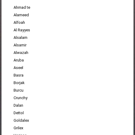
Ahmad te
Alameed
Alfoah
Al Rayyes
Alsalam
Alsamir
Alwazah
Aruba
Aseel
Basra
Borjak
Burcu
Crunchy
Dalan
Dettol
Goldalex
Grilex