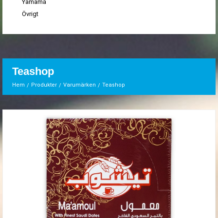
Yamama
Övrigt
Teashop
Hem
Produkter
Varumärken
Teashop