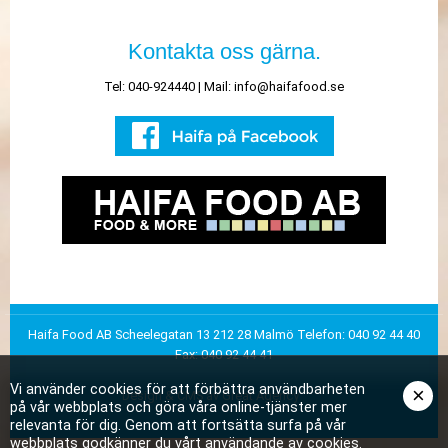
Kontakta oss gärna.
Tel: 040-924440 | Mail:
info@haifafood.se
Haifa Food AB
Scheelegatan 13
212 28 Malmö
Telefon: 040 92 44 40
Fax: 040 92 44 41
Vi använder cookies för att förbättra användbarheten
×
Design & CMS av Great Agency
på vår webbplats och göra våra online-tjänster mer
relevanta för dig. Genom att fortsätta surfa på vår
webbplats godkänner du vårt användande av cookies.