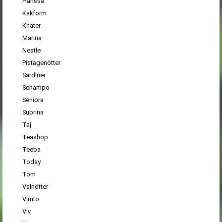
Harissa
Kakform
Khater
Marina
Nestle
Pistagenötter
Sardiner
Schampo
Seniora
Subrina
Taj
Teashop
Teeba
Today
Tom
Valnötter
Vimto
Viv