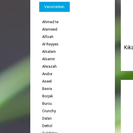
Varumärken
Ahmad te
Alameed
Alfoah
Al Rayyes
Kik
Alsalam
Alsamir
Alwazah
Aruba
Aseel
Basra
Borjak
Burcu
Crunchy
Dalan
Dettol