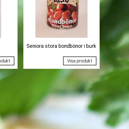
Seniora stora bondbönor i burk
odukt
Visa produkt