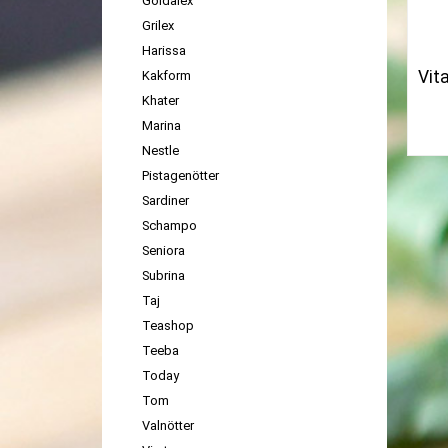
Goldalex
Grilex
Harissa
Vit
Kakform
Khater
Marina
Nestle
Pistagenötter
Sardiner
Schampo
Seniora
Subrina
Taj
Teashop
Teeba
Today
Tom
Valnötter