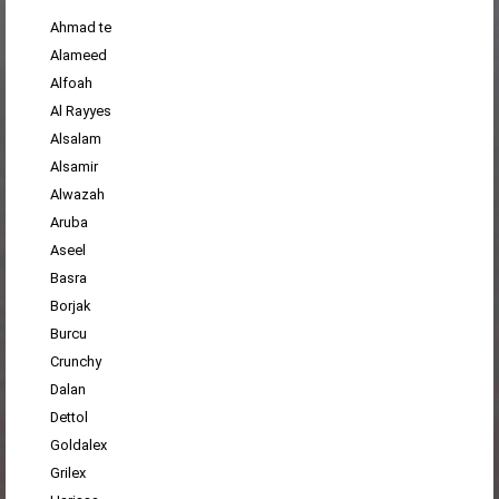
Ahmad te
Alameed
Alfoah
Al Rayyes
Alsalam
Alsamir
Alwazah
Aruba
Aseel
Basra
Borjak
Burcu
Crunchy
Dalan
Dettol
Goldalex
Grilex