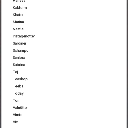
Harissa
Kakform
Khater
Marina
Nestle
Pistagenötter
Sardiner
Schampo
Seniora
Subrina
Taj
Teashop
Teeba
Today
Tom
Valnötter
Vimto
Viv