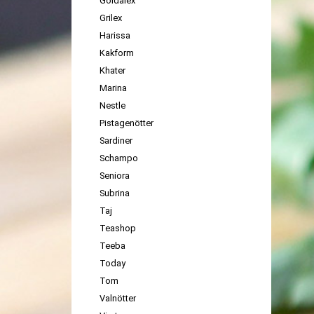
Goldalex
Grilex
Harissa
Kakform
Khater
Marina
Nestle
Pistagenötter
Sardiner
Schampo
Seniora
Subrina
Taj
Teashop
Teeba
Today
Tom
Valnötter