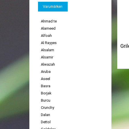
Varumärken
Ahmad te
Alameed
Alfoah
Al Rayyes
Gril
Alsalam
Alsamir
Alwazah
Aruba
Aseel
Basra
Borjak
Burcu
Crunchy
Dalan
Dettol