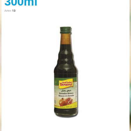
300ml
Artnr:
13