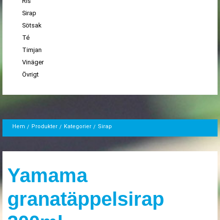
Ris
Sirap
Sötsak
Té
Timjan
Vinäger
Övrigt
Hem
Produkter
Kategorier
Sirap
Yamama
granatäppelsirap