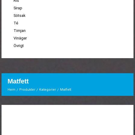
Ris
Sirap
Sötsak
Té
Timjan
Vinäger
Övrigt
Matfett
Hem
Produkter
Kategorier
Matfett