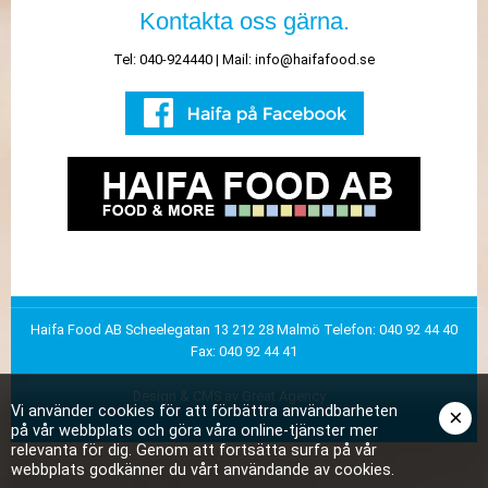
Kontakta oss gärna.
Tel: 040-924440 | Mail:
info@haifafood.se
Haifa Food AB
Scheelegatan 13
212 28 Malmö
Telefon: 040 92 44 40
Fax: 040 92 44 41
Design & CMS av Great Agency
Vi använder cookies för att förbättra användbarheten
×
på vår webbplats och göra våra online-tjänster mer
relevanta för dig. Genom att fortsätta surfa på vår
webbplats godkänner du vårt användande av cookies.