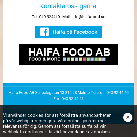
Kontakta oss gärna.
Tel: 040-924440 | Mail:
info@haifafood.se
Haifa Food AB
Scheelegatan 13
212 28 Malmö
Telefon: 040 92 44 40
Fax: 040 92 44 41
Design & CMS av Great Agency
Vi använder cookies för att förbättra användbarheten
×
på vår webbplats och göra våra online-tjänster mer
relevanta för dig. Genom att fortsätta surfa på vår
webbplats godkänner du vårt användande av cookies.