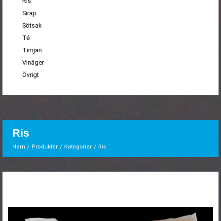
Ris
Sirap
Sötsak
Té
Timjan
Vinäger
Övrigt
Ris
Hem
Produkter
Kategorier
Ris