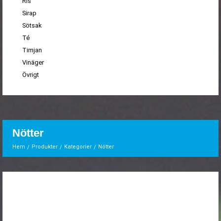
Ris
Sirap
Sötsak
Té
Timjan
Vinäger
Övrigt
Nötter
Hem
Produkter
Kategorier
Nötter