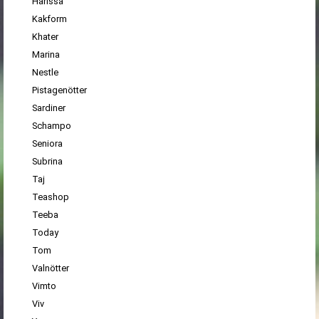
Harissa
Kakform
Khater
Marina
Nestle
Pistagenötter
Sardiner
Schampo
Seniora
Subrina
Taj
Teashop
Teeba
Today
Tom
Valnötter
Vimto
Viv