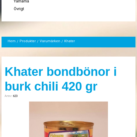
Yamama
Övrigt
Hem
Produkter
Varumärken
Khater
Khater bondbönor i
burk chili 420 gr
Artnr:
623