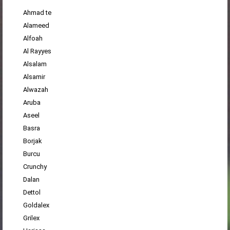
Ahmad te
Alameed
Alfoah
Al Rayyes
Alsalam
Alsamir
Alwazah
Aruba
Aseel
Basra
Borjak
Burcu
Crunchy
Dalan
Dettol
Goldalex
Grilex