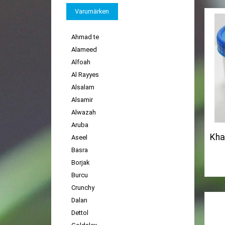
Varumärken
Ahmad te
Alameed
Alfoah
Al Rayyes
Alsalam
Alsamir
Alwazah
Aruba
Kha
Aseel
Basra
Borjak
Burcu
Crunchy
Dalan
Dettol