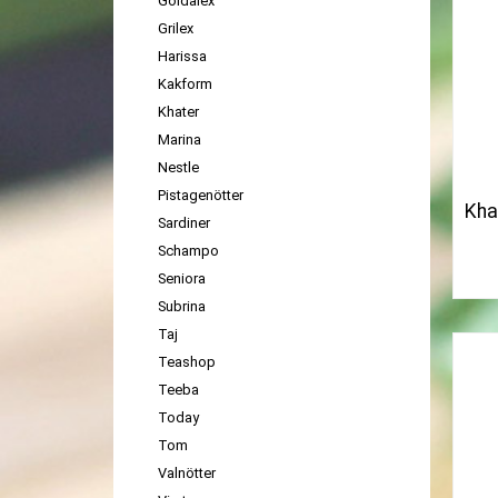
Goldalex
Grilex
Harissa
Kakform
Khater
Marina
Nestle
Pistagenötter
Kha
Sardiner
Schampo
Seniora
Subrina
Taj
Teashop
Teeba
Today
Tom
Valnötter