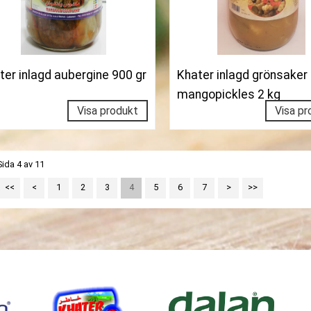
ter inlagd aubergine 900 gr
Khater inlagd grönsaker
mangopickles 2 kg
Visa produkt
Visa pr
Sida 4 av 11
<<
<
1
2
3
4
5
6
7
>
>>