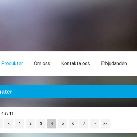
Produkter
Om oss
Kontakta oss
Erbjudanden
ater
 4 av 11
<
<
1
2
3
4
5
6
7
>
>>