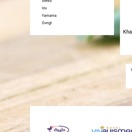
Vimto
Viv
Yamama
Övrigt
Kha